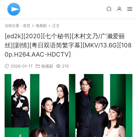
当前位置：
首页
电视剧
正文
[ed2k][2020][七个秘书][木村文乃/广濑爱丽
丝][剧情][粤日双语简繁字幕][MKV/13.6G][108
0p.H264.AAC-HDCTV]
2026-01-17
电视剧
215