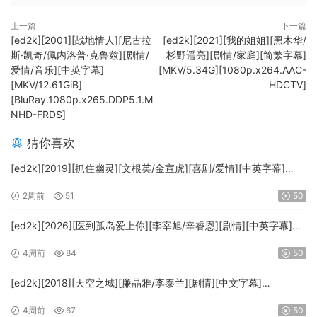
上一篇
下一篇
[ed2k][2001][战地情人][尼古拉
[ed2k][2021][我的姐姐][黑木华/
斯·凯奇/佩内洛普·克鲁兹][剧情/
杉野遥亮][剧情/家庭][简繁字幕]
爱情/音乐][中英字幕]
[MKV/5.34G][1080p.x264.AAC-
[MKV/12.61GiB]
HDCTV]
[BluRay.1080p.x265.DDP5.1.M
NHD-FRDS]
猜你喜欢
[ed2k][2019][抓住幽灵][文根英/金宣虎][喜剧/爱情][中英字幕]
[MKV/33.66GiB][1080p.Amazon.WEB-DL.AVC.DDP.2.0-DBTV]
2周前
51
50
[ed2k][2026][医到孤岛爱上你][李宰旭/辛睿恩][剧情][中英字幕]
[MKV/21.49GiB][1080p.DSNP.WEB-DL.AAC2.0.H.264-DepWeb]
4周前
84
50
[ed2k][2018][天空之城][廉晶雅/李泰兰][剧情][中文字幕]
[MKV/23.08GiB][1080p.NF.WEB-DL.DDP2.0.x264-Ao]
4周前
67
50