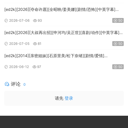
[ed2k][2026][夺命许愿][全昭映/姜美娜][剧情/恐怖][中英字幕]
[MKV/16.79GiB][1080p.NF.WEB-DL.x264.DDP5.1.Atmos-
2026-07-06
93
50
ADWeb]
[ed2k][2026][大叔再出招][申河均/吴正世][喜剧/动作][中英字幕]
[MKV/8.18GiB][1080p.MAX.WEB-DL.H265.DDP2.0-AilMWeb]
2026-07-05
81
50
[ed2k][2014][亲密姐妹][石原里美/松下奈绪][剧情/爱情]
[MKV/25.48GiB][1080p.BluRay.x265.10bit.FLAC.MNHD-FRDS]
2026-06-12
97
50
评论
0
请先
登录