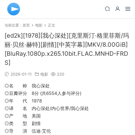
当前位置：
首页
电影
正文
[ed2k][1978][我心深处][克里斯汀·格里菲斯/玛
丽·贝丝·赫特][剧情][中英字幕][MKV/8.00GiB]
[BluRay.1080p.x265.10bit.FLAC.MNHD-FRD
S]
2026-01-11
电影
220
◎名 称 我心深处
◎豆瓣评分 8分 (共6554人参与评分)
◎年 代 1978
◎译 名 内心深处/内心世界/我心深处
◎产 地 美国
◎类 型 剧情
◎导 演 伍迪·艾伦