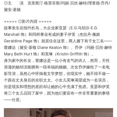
◎主 演 克里斯汀·格里菲斯/玛丽·贝丝·赫特/理查德·乔丹/
黛安·基顿
===== ◎影片内容 =====
故事发生在纽约长岛，大企业家亚瑟（E.G.马绍尔 E.G.
Marshall 饰）和同样事业有成的妻子伊芙（杰拉丹·佩姬
Geraldine Page 饰）就居住在这里，两人膝下有子女三名——
蕾娜达（黛安·基顿 Diane Keaton 饰）、乔伊（玛丽·贝丝·赫特
Mary Beth Hurt 饰）和芙琳（Kristin Griffith 饰）。
身为家中的长女，蕾娜达是一位小有名气的诗人，然而，天性
浪漫的她却没能拥有一段幸福的婚姻。次女乔伊嫁给了一名电
影导演，虽然心中怀揣着文学梦想，但现实中，她不得不做一
个跟在丈夫身后的全职太太。小女儿芙琳渴望成为一名演员，
但是现实和理想的差距却让她的心中充满了焦虑。亚瑟和伊芙
将三个女儿召回了家中，因为他们要宣布一件非常重要的事情
——分居。