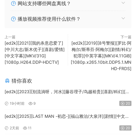
网站支持哪些网盘离线？
播放视频推荐使用什么软件？
上一篇
下一篇
[ed2k][2021][我的杀意恋爱了]
[ed2k][2019][8号警报][罗比·阿
[中川大志/新木优子][喜剧/爱情]
梅尔/斯蒂芬·阿梅尔][剧情/科幻/
[中文字幕][MKV/31G]
犯罪][中英字幕][MKV/4.11GiB]
[1080p.H264.DDP-HDCTV]
[1080p.x265.10bit.DDP5.1.MN
HD-FRDS]
猜你喜欢
[ed2k][2023][别流淌呀，河水][藤谷理子/鸟越裕贵][喜剧/科幻][中
文字幕][MKV/4.37GiB][1080p.BluRay.x265.10bit.DTS-WiKi]
19小时前
9
20
[ed2k][2025][LAST MAN -初恋-][福山雅治/大泉洋][剧情][中文字
幕][MKV/5.47GiB][1080p.BluRay.x265.10bit.DTS-WiKi]
2天前
11
20