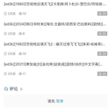
[ed2k][1980][空前绝后满天飞][卡里姆·阿卜杜尔-贾巴尔/劳埃德·布
里吉斯][喜剧][简繁英字幕][MKV/8.64GiB][BluRay.1080p.DTS-
2天前
10
20
HD.MA5.1.x265.10bit-BeiTai]
[ed2k][2024][秋日何时来][海伦·文森特/若西安·巴拉斯科][剧情][中
文字幕][MKV/7.09GiB][BluRay.1080p.x265.10bit.DDP5.1.MNHD-
2天前
8
20
FRDS]
[ed2k][1982][空前绝后满天飞2：瞒天过海飞飞飞][朱莉·哈格蒂/罗
伯特·海斯][喜剧/科幻][中文字幕][MKV/9.12GiB]
2天前
10
20
[1080p.BluRay.x264.DTS-WiKi]
[ed2k][2021][摩加迪沙][金伦奭/赵寅成][剧情/动作][中文字幕]
[MKV/11.47GiB][1080p.BluRay.x264.DTS-WiKi]
2天前
11
20
评论
0
请先
登录