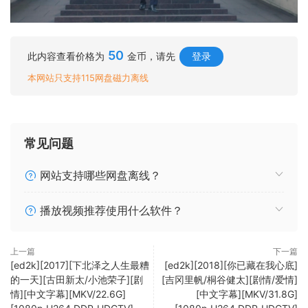
50
此内容查看价格为
金币，请先
登录
本网站只支持115网盘磁力离线
常见问题
网站支持哪些网盘离线？
播放视频推荐使用什么软件？
上一篇
下一篇
[ed2k][2017][下北泽之人生最糟
[ed2k][2018][你已藏在我心底]
的一天][古田新太/小池荣子][剧
[吉冈里帆/桐谷健太][剧情/爱情]
情][中文字幕][MKV/22.6G]
[中文字幕][MKV/31.8G]