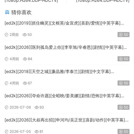
[1080p.H264.DDP-HDCTV]
[1080p.H264.DDP-HDCTV]
猜你喜欢
[ed2k][2019][抓住幽灵][文根英/金宣虎][喜剧/爱情][中英字幕]
[MKV/33.66GiB][1080p.Amazon.WEB-DL.AVC.DDP.2.0-DBTV]
2周前
50
50
[ed2k][2026][医到孤岛爱上你][李宰旭/辛睿恩][剧情][中英字幕]
[MKV/21.49GiB][1080p.DSNP.WEB-DL.AAC2.0.H.264-DepWeb]
4周前
84
50
[ed2k][2018][天空之城][廉晶雅/李泰兰][剧情][中文字幕]
[MKV/23.08GiB][1080p.NF.WEB-DL.DDP2.0.x264-Ao]
4周前
67
50
[ed2k][2026][夺命许愿][全昭映/姜美娜][剧情/恐怖][中英字幕]
[MKV/16.79GiB][1080p.NF.WEB-DL.x264.DDP5.1.Atmos-
2026-07-06
93
50
ADWeb]
[ed2k][2026][大叔再出招][申河均/吴正世][喜剧/动作][中英字幕]
[MKV/8.18GiB][1080p.MAX.WEB-DL.H265.DDP2.0-AilMWeb]
2026-07-05
81
50