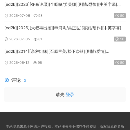
[ed2k][2026][夺命许愿][全昭映/姜美娜][剧情/恐怖][中英字幕]
[MKV/16.79GiB][1080p.NF.WEB-DL.x264.DDP5.1.Atmos-
2026-07-06
93
50
ADWeb]
[ed2k][2026][大叔再出招][申河均/吴正世][喜剧/动作][中英字幕]
[MKV/8.18GiB][1080p.MAX.WEB-DL.H265.DDP2.0-AilMWeb]
2026-07-05
81
50
[ed2k][2014][亲密姐妹][石原里美/松下奈绪][剧情/爱情]
[MKV/25.48GiB][1080p.BluRay.x265.10bit.FLAC.MNHD-FRDS]
2026-06-12
96
50
评论
0
请先
登录
本站资源来源于网络用户投稿，本站服务器不储存任何资源，版权归原作者所