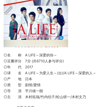
◎名 称 A LIFE～深爱的你～
◎豆瓣评分 7分 (共6710人参与评分)
◎年 代 2017
◎译 名 A LIFE～为爱人生～(台)/A LIFE～深爱的人～
◎产 地 日本
◎类 型 剧情/爱情
◎导 演 平川雄一朗
◎主 演 木村拓哉/竹内结子/松山研一/木村文乃