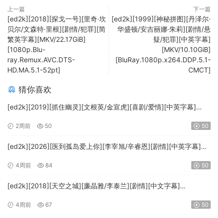
上一篇
下一篇
[ed2k][2018][探戈一号][里奇·坎
[ed2k][1999][神秘拼图][丹泽尔·
贝尔/文森特·里根][剧情/犯罪][简
华盛顿/安吉丽娜·朱莉][剧情/悬
繁英字幕][MKV/22.17GiB]
疑/犯罪][中英字幕]
[1080p.Blu-
[MKV/10.10GiB]
ray.Remux.AVC.DTS-
[BluRay.1080p.x264.DDP.5.1-
HD.MA.5.1-52pt]
CMCT]
猜你喜欢
[ed2k][2019][抓住幽灵][文根英/金宣虎][喜剧/爱情][中英字幕]
[MKV/33.66GiB][1080p.Amazon.WEB-DL.AVC.DDP.2.0-DBTV]
2周前
50
50
[ed2k][2026][医到孤岛爱上你][李宰旭/辛睿恩][剧情][中英字幕]
[MKV/21.49GiB][1080p.DSNP.WEB-DL.AAC2.0.H.264-DepWeb]
4周前
84
50
[ed2k][2018][天空之城][廉晶雅/李泰兰][剧情][中文字幕]
[MKV/23.08GiB][1080p.NF.WEB-DL.DDP2.0.x264-Ao]
4周前
67
50