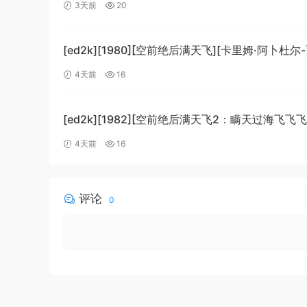
剧/科幻][中文字幕][MKV/4.37GiB]
3天前
20
[1080p.BluRay.x265.10bit.DTS-WiKi]
[ed2k][1980][空前绝后满天飞][卡里姆·阿卜杜尔
劳埃德·布里吉斯][喜剧][简繁英字幕][MKV/8.64Gi
4天前
16
[BluRay.1080p.DTS-HD.MA5.1.x265.10bit-BeiTa
[ed2k][1982][空前绝后满天飞2：瞒天过海飞飞飞
哈格蒂/罗伯特·海斯][喜剧/科幻][中文字幕]
4天前
16
[MKV/9.12GiB][1080p.BluRay.x264.DTS-WiKi]
评论
0