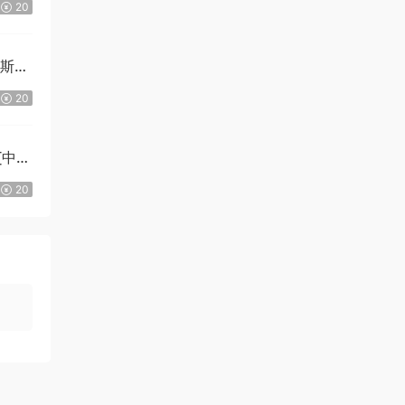
20
拉斯
20
][中文
Ki]
20