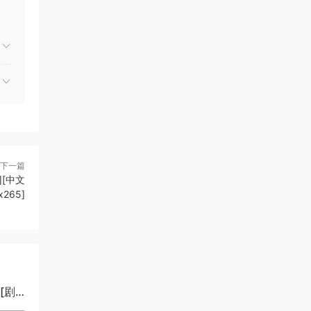
下一篇
][中文
x265]
][剧