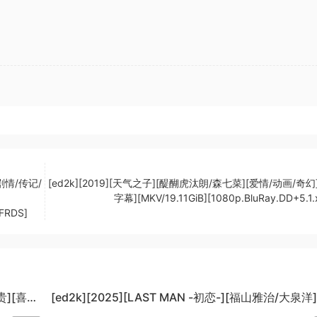
剧情/传记/
[ed2k][2019][天气之子][醍醐虎汰朗/森七菜][爱情/动画/奇幻
字幕][MKV/19.11GiB][1080p.BluRay.DD+5.1.
-FRDS]
贵][喜
[ed2k][2025][LAST MAN -初恋-][福山雅治/大泉洋