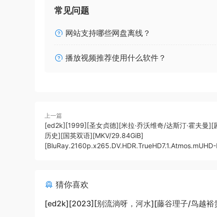
常见问题
网站支持哪些网盘离线？
播放视频推荐使用什么软件？
上一篇
[ed2k][1999][圣女贞德][米拉·乔沃维奇/达斯汀·霍夫曼][
历史][国英双语][MKV/29.84GiB]
[BluRay.2160p.x265.DV.HDR.TrueHD7.1.Atmos.mUHD
猜你喜欢
[ed2k][2023][别流淌呀，河水][藤谷理子/鸟越裕