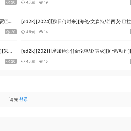
情][中文字幕][MKV/5.47GiB]
20
4天前
19
[1080p.BluRay.x265.10bit.DTS-WiKi]
-贾巴尔/
[ed2k][2024][秋日何时来][海伦·文森特/若西安·巴
B]
科][剧情][中文字幕][MKV/7.09GiB]
20
4天前
14
i]
[BluRay.1080p.x265.10bit.DDP5.1.MNHD-FRDS]
][朱莉·
[ed2k][2021][摩加迪沙][金伦奭/赵寅成][剧情/动作
字幕][MKV/11.47GiB][1080p.BluRay.x264.DTS-Wi
20
4天前
15
请先
登录