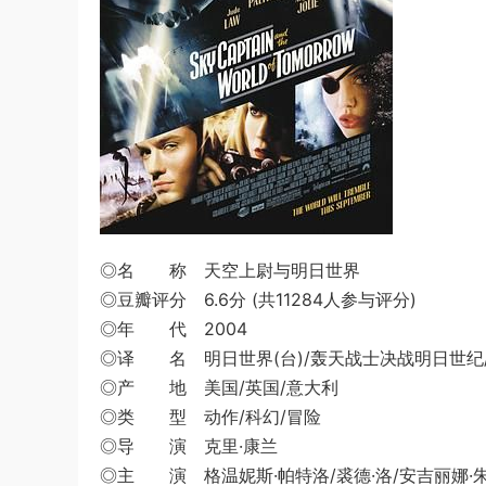
◎名 称 天空上尉与明日世界
◎豆瓣评分 6.6分 (共11284人参与评分)
◎年 代 2004
◎译 名 明日世界(台)/轰天战士决战明日世纪
◎产 地 美国/英国/意大利
◎类 型 动作/科幻/冒险
◎导 演 克里·康兰
◎主 演 格温妮斯·帕特洛/裘德·洛/安吉丽娜·