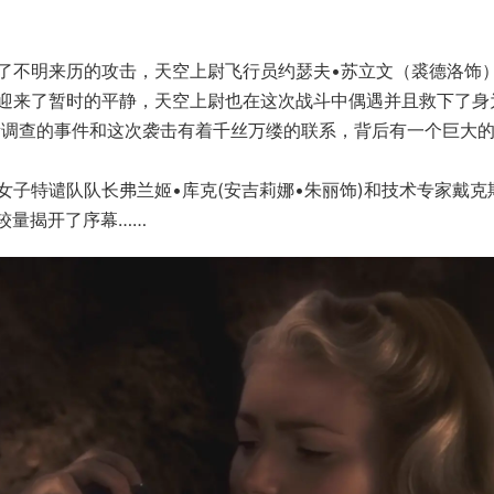
了不明来历的攻击，天空上尉飞行员约瑟夫•苏立文（裘德洛饰
迎来了暂时的平静，天空上尉也在这次战斗中偶遇并且救下了身
莉所调查的事件和这次袭击有着千丝万缕的联系，背后有一个巨大
子特谴队队长弗兰姬•库克(安吉莉娜•朱丽饰)和技术专家戴克
较量揭开了序幕……