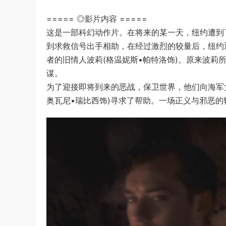
===== ◎影片内容 =====
这是一部科幻动作片。在将来的某一天，纽约遭到
到求救信号出手相助，在经过激烈的较量后，纽约
者的旧情人波莉(格温妮斯•帕特洛饰)。原来波
谋。
为了迎接即将到来的恶战，保卫世界，他们向海军女
奥瓦尼•瑞比西饰)寻求了帮助。一场正义与邪恶的