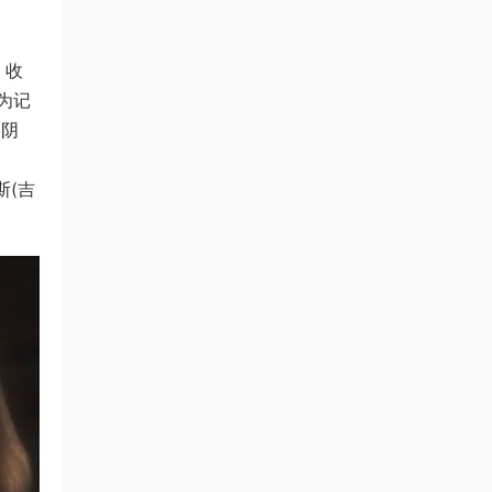
）收
为记
的阴
斯(吉