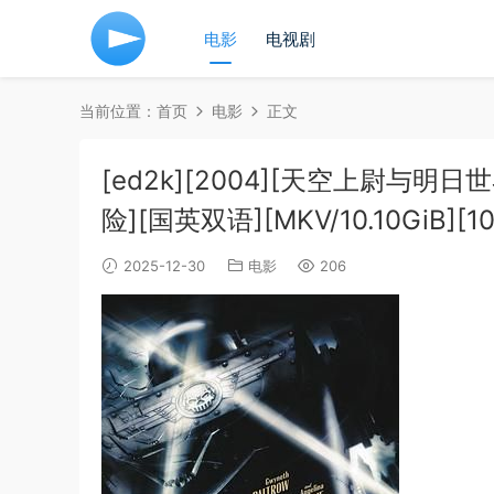
电影
电视剧
当前位置：
首页
电影
正文
[ed2k][2004][天空上尉与明日
险][国英双语][MKV/10.10GiB][108
2025-12-30
电影
206