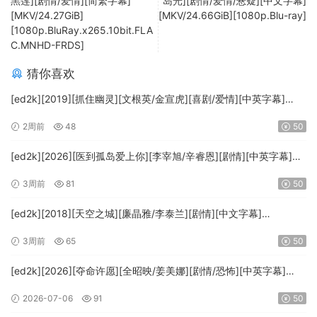
黑莲][剧情/爱情][简繁字幕]
岛光][剧情/爱情/悬疑][中文字幕]
[MKV/24.27GiB]
[MKV/24.66GiB][1080p.Blu-ray]
[1080p.BluRay.x265.10bit.FLA
C.MNHD-FRDS]
猜你喜欢
[ed2k][2019][抓住幽灵][文根英/金宣虎][喜剧/爱情][中英字幕]
[MKV/33.66GiB][1080p.Amazon.WEB-DL.AVC.DDP.2.0-DBTV]
2周前
48
50
[ed2k][2026][医到孤岛爱上你][李宰旭/辛睿恩][剧情][中英字幕]
[MKV/21.49GiB][1080p.DSNP.WEB-DL.AAC2.0.H.264-DepWeb]
3周前
81
50
[ed2k][2018][天空之城][廉晶雅/李泰兰][剧情][中文字幕]
[MKV/23.08GiB][1080p.NF.WEB-DL.DDP2.0.x264-Ao]
3周前
65
50
[ed2k][2026][夺命许愿][全昭映/姜美娜][剧情/恐怖][中英字幕]
[MKV/16.79GiB][1080p.NF.WEB-DL.x264.DDP5.1.Atmos-
2026-07-06
91
50
ADWeb]