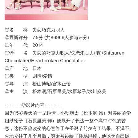
◎名 称 失恋巧克力职人
◎豆瓣评分 7.5分 (共86966人参与评分)
◎年 代 2014
◎译 名 失恋的巧克力职人/失恋朱古力(港)/Shitsuren
Chocolatier/Heartbroken Chocolatier
◎产 地 日本
◎类 型 剧情/爱情
◎导 演 松山博昭/宫木正悟
◎主 演 松本润/石原里美/水原希子/水川麻美
===== ◎影片内容 =====
因为15岁春天的一见钟情，小动爽太（松本润 饰）对美丽的学
姐纱绘子（石原里美 饰）便展开了长达一整个高中时代的苦
恋，这份不曾改变的心意终于在圣诞节前夕有了结果。不温不
火地交往了几个月后，爽太被纱绘子轻易甩掉，他以为自己惨