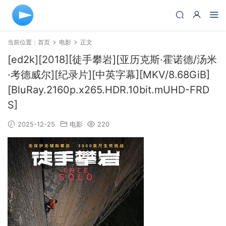
当前位置：
首页
电影
正文
[ed2k][2018][徒手攀岩][亚历克斯·霍诺德/汤米
·考德威尔][纪录片][中英字幕][MKV/8.68GiB]
[BluRay.2160p.x265.HDR.10bit.mUHD-FRD
S]
2025-12-25
电影
220