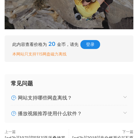
20
此内容查看价格为
金币，请先
登录
本网站只支持115网盘磁力离线
常见问题
网站支持哪些网盘离线？
播放视频推荐使用什么软件？
上一篇
下一篇
[ed2k][1971][鼹鼠][亚历桑德罗·
[ed2k][2018][非自然死亡][石原