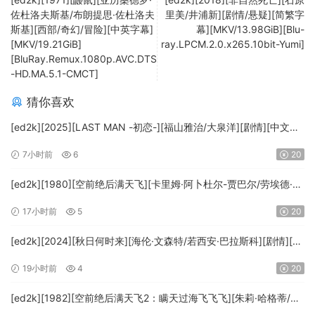
佐杜洛夫斯基/布朗提思·佐杜洛夫
里美/井浦新][剧情/悬疑][简繁字
斯基][西部/奇幻/冒险][中英字幕]
幕][MKV/13.98GiB][Blu-
[MKV/19.21GiB]
ray.LPCM.2.0.x265.10bit-Yumi]
[BluRay.Remux.1080p.AVC.DTS
-HD.MA.5.1-CMCT]
猜你喜欢
[ed2k][2025][LAST MAN -初恋-][福山雅治/大泉洋][剧情][中文字
幕][MKV/5.47GiB][1080p.BluRay.x265.10bit.DTS-WiKi]
7小时前
6
20
[ed2k][1980][空前绝后满天飞][卡里姆·阿卜杜尔-贾巴尔/劳埃德·布
里吉斯][喜剧][简繁英字幕][MKV/8.64GiB][BluRay.1080p.DTS-
17小时前
5
20
HD.MA5.1.x265.10bit-BeiTai]
[ed2k][2024][秋日何时来][海伦·文森特/若西安·巴拉斯科][剧情][中
文字幕][MKV/7.09GiB][BluRay.1080p.x265.10bit.DDP5.1.MNHD-
19小时前
4
20
FRDS]
[ed2k][1982][空前绝后满天飞2：瞒天过海飞飞飞][朱莉·哈格蒂/罗
伯特·海斯][喜剧/科幻][中文字幕][MKV/9.12GiB]