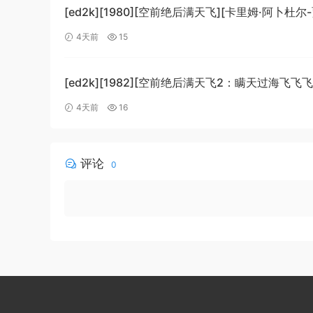
[ed2k][1980][空前绝后满天飞][卡里姆·阿卜杜尔
劳埃德·布里吉斯][喜剧][简繁英字幕][MKV/8.64Gi
4天前
15
[BluRay.1080p.DTS-HD.MA5.1.x265.10bit-BeiTa
[ed2k][1982][空前绝后满天飞2：瞒天过海飞飞飞
哈格蒂/罗伯特·海斯][喜剧/科幻][中文字幕]
4天前
16
[MKV/9.12GiB][1080p.BluRay.x264.DTS-WiKi]
评论
0