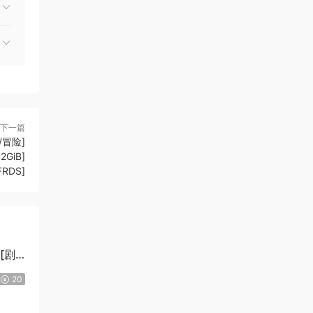
下一篇
/冒险]
2GiB]
FRDS]
][剧
20