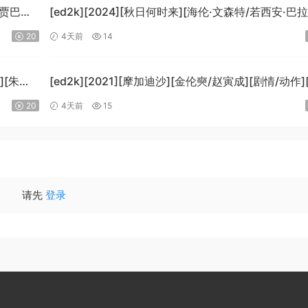
-贾巴尔/
[ed2k][2024][秋日何时来][海伦·文森特/若西安·巴
B]
科][剧情][中文字幕][MKV/7.09GiB]
20
4天前
14
i]
[BluRay.1080p.x265.10bit.DDP5.1.MNHD-FRDS]
][朱莉·
[ed2k][2021][摩加迪沙][金伦奭/赵寅成][剧情/动作
字幕][MKV/11.47GiB][1080p.BluRay.x264.DTS-Wi
20
4天前
15
请先
登录