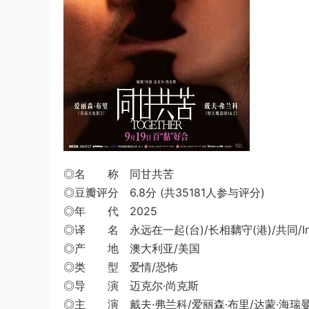
◎名 称 同甘共苦
◎豆瓣评分 6.8分 (共35181人参与评分)
◎年 代 2025
◎译 名 永远在一起(台)/长相黐守(港)/共同/Insé
◎产 地 澳大利亚/美国
◎类 型 爱情/恐怖
◎导 演 迈克尔·尚克斯
◎主 演 戴夫·弗兰科/爱丽森·布里/达蒙·海瑞曼