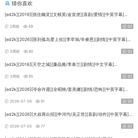
猜你喜欢
[ed2k][2019][抓住幽灵][文根英/金宣虎][喜剧/爱情][中英字幕]
[MKV/33.66GiB][1080p.Amazon.WEB-DL.AVC.DDP.2.0-DBTV]
2周前
48
50
[ed2k][2026][医到孤岛爱上你][李宰旭/辛睿恩][剧情][中英字幕]
[MKV/21.49GiB][1080p.DSNP.WEB-DL.AAC2.0.H.264-DepWeb]
3周前
80
50
[ed2k][2018][天空之城][廉晶雅/李泰兰][剧情][中文字幕]
[MKV/23.08GiB][1080p.NF.WEB-DL.DDP2.0.x264-Ao]
3周前
65
50
[ed2k][2026][夺命许愿][全昭映/姜美娜][剧情/恐怖][中英字幕]
[MKV/16.79GiB][1080p.NF.WEB-DL.x264.DDP5.1.Atmos-
2026-07-06
91
50
ADWeb]
[ed2k][2026][大叔再出招][申河均/吴正世][喜剧/动作][中英字幕]
[MKV/8.18GiB][1080p.MAX.WEB-DL.H265.DDP2.0-AilMWeb]
2026-07-05
77
50