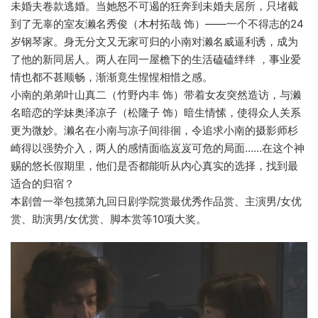
未婚夫卷款逃婚。当她怒不可遏的狂奔到未婚夫居所，只堵截
到了无辜的室友濑名秀俊（木村拓哉 饰）——一个不得志的24
岁钢琴家。身无分文又无家可归的小南对濑名威逼利诱，成为
了他的新同居人。两人在同一屋檐下的生活磕磕绊绊 ，事业爱
情也都不甚顺畅，渐渐竟生惺惺相惜之感。
小南的弟弟叶山真二（竹野内丰 饰）带着女友突然造访，与濑
名暗恋的学妹奥泽凉子（松隆子 饰）暗生情愫，使得众人关系
更为微妙。濑名在小南与凉子间徘徊，令追求小南的摄影师杉
崎得以强势介入，两人的感情面临岌岌可危的局面……在这个神
赐的悠长假期里，他们是否都能听从内心真实的选择，找到最
适合的归宿？
本剧曾一举包揽第九回日剧学院赏最优秀作品赏、主演男/女优
赏、助演男/女优赏、脚本赏等10项大奖。