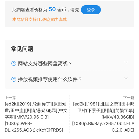
50
此内容查看价格为
金币，请先
登录
本网站只支持115网盘磁力离线
常见问题
网站支持哪些网盘离线？
播放视频推荐使用什么软件？
上一篇
下一篇
[ed2k][2019][轮到你了][原田知
[ed2k][1981][北国之恋][田中邦
世/田中圭][剧情/悬疑/犯罪][中文
卫/竹下景子][剧情][简繁字幕]
字幕][MKV/20.96 GiB]
[MKV/48.86GiB]
[1080p.WEB-
[1080p.BluRay.x265.10bit.FLA
DL.x265.AC3￡cXcY@FRDS]
C.2.0-ADE]