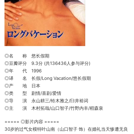
◎名 称 悠长假期
◎豆瓣评分 9.3分 (共136436人参与评分)
◎年 代 1996
◎译 名 长假/Long Vacation/悠长假期
◎产 地 日本
◎类 型 剧情/喜剧/爱情
◎导 演 永山耕三/铃木雅之/臼井裕词
◎主 演 木村拓哉/山口智子/竹野内丰/稻森泉
===== ◎影片内容 =====
30岁的过气女模特叶山南（山口智子 饰）在婚礼当天惨遭无良