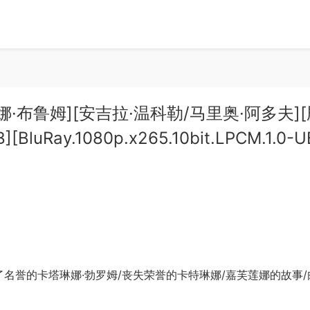
塔琳娜·布鲁姆][安吉拉·温科勒/马里奥·阿多夫]
luRay.1080p.x265.10bit.LPCM.1.0-UB
名誉的卡塔琳娜·勃罗姆/丧失荣誉的卡特琳娜/嘉芙莲娜的故事/