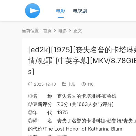
电影
电视剧
当前位置：
首页
电影
正文
[ed2k][1975][丧失名誉的卡
情/犯罪][中英字幕][MKV/8.78GiB][B
s]
2025-12-10
电影
116
◎名 称 丧失名誉的卡塔琳娜·布鲁姆
◎豆瓣评分 7.6分 (共1663人参与评分)
◎年 代 1975
◎译 名 丧失了名誉的卡塔琳娜·勃鲁姆/丧失了
的代价/The Lost Honor of Katharina Blum