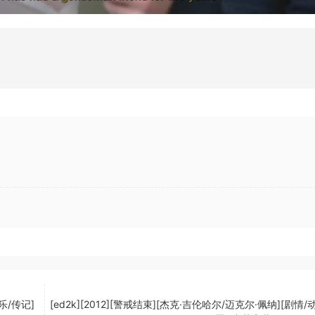
音乐/传记]
[ed2k][2012][警戒结束][杰克·吉伦哈尔/迈克尔·佩纳][剧情/