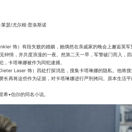
·莱瑟/尤尔根·普洛斯诺
Winkler 饰）有段失败的婚姻，她偶然在亲戚家的晚会上邂逅英军
），两人一见钟情，并共度浪漫的一夜。然第二天一早，军警破门而入，
犯，卡塔琳娜被作为同犯逮捕。
ter Laser 饰）四处打探消息，搜集卡塔琳娜的隐私。他将
 饰），警长再将这些作为证据，对卡塔琳娜进行严刑拷问。原本生活
里希•伯尔的同名小说。