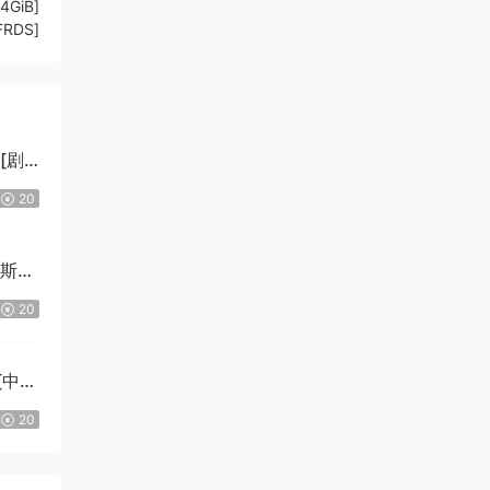
4GiB]
FRDS]
][剧
20
拉斯
20
][中文
Ki]
20