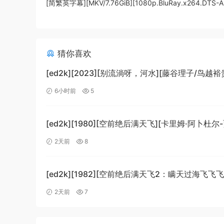
[简繁英字幕][MKV/7.76GiB][1080p.BluRay.x264.DTS-A
猜你喜欢
[ed2k][2023][别流淌呀，河水][藤谷理子/鸟越裕
剧/科幻][中文字幕][MKV/4.37GiB]
6小时前
5
[1080p.BluRay.x265.10bit.DTS-WiKi]
[ed2k][1980][空前绝后满天飞][卡里姆·阿卜杜尔
劳埃德·布里吉斯][喜剧][简繁英字幕][MKV/8.64Gi
2天前
8
[BluRay.1080p.DTS-HD.MA5.1.x265.10bit-BeiTa
[ed2k][1982][空前绝后满天飞2：瞒天过海飞飞飞
哈格蒂/罗伯特·海斯][喜剧/科幻][中文字幕]
2天前
7
[MKV/9.12GiB][1080p.BluRay.x264.DTS-WiKi]