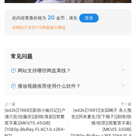
20
此内容查看价格为
金币，请先
登录
本网站只支持115网盘磁力离线
常见问题
网站支持哪些网盘离线？
播放视频推荐使用什么软件？
上一篇
下一篇
[ed2k][1969][新宿小偷日记][户
[ed2k][1991][女囚蝎子 杀人预
浦六宏/佐藤庆][剧情/喜剧][简繁
告][冈本夏生/宫下顺子][剧情/惊
英字幕][MKV/15.45GiB]
悚/犯罪][简繁英字幕]
[1080p.BluRay.FLAC1.0.x264-
[MKV/5.32GiB]
RO]
[1080p.BluRay.x265.10bit.FLA