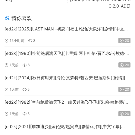
C.2.0-ADE]
猜你喜欢
[ed2k][2025][LAST MAN -初恋-][福山雅治/大泉洋][剧情][中文字
幕][MKV/5.47GiB][1080p.BluRay.x265.10bit.DTS-WiKi]
15小时前
8
20
[ed2k][1980][空前绝后满天飞][卡里姆·阿卜杜尔-贾巴尔/劳埃德·布
里吉斯][喜剧][简繁英字幕][MKV/8.64GiB][BluRay.1080p.DTS-
1天前
6
20
HD.MA5.1.x265.10bit-BeiTai]
[ed2k][2024][秋日何时来][海伦·文森特/若西安·巴拉斯科][剧情][中
文字幕][MKV/7.09GiB][BluRay.1080p.x265.10bit.DDP5.1.MNHD-
1天前
5
20
FRDS]
[ed2k][1982][空前绝后满天飞2：瞒天过海飞飞飞][朱莉·哈格蒂/罗
伯特·海斯][喜剧/科幻][中文字幕][MKV/9.12GiB]
1天前
5
20
[1080p.BluRay.x264.DTS-WiKi]
[ed2k][2021][摩加迪沙][金伦奭/赵寅成][剧情/动作][中文字幕]
[MKV/11.47GiB][1080p.BluRay.x264.DTS-WiKi]