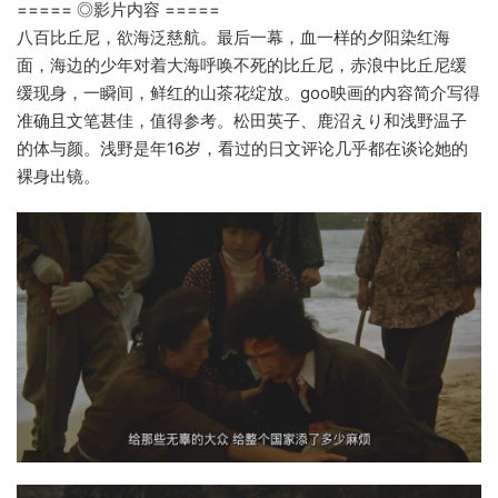
===== ◎影片内容 =====
八百比丘尼，欲海泛慈航。最后一幕，血一样的夕阳染红海
面，海边的少年对着大海呼唤不死的比丘尼，赤浪中比丘尼缓
缓现身，一瞬间，鲜红的山茶花绽放。goo映画的内容简介写得
准确且文笔甚佳，值得参考。松田英子、鹿沼えり和浅野温子
的体与颜。浅野是年16岁，看过的日文评论几乎都在谈论她的
裸身出镜。