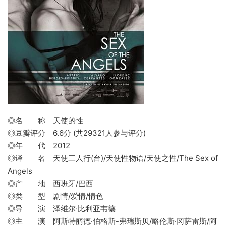
◎名 称 天使的性
◎豆瓣评分 6.6分 (共29321人参与评分)
◎年 代 2012
◎译 名 天使三人行(台)/天使性物语/天使之性/The Sex of
Angels
◎产 地 西班牙/巴西
◎类 型 剧情/爱情/情色
◎导 演 泽维尔·比利亚韦德
◎主 演 阿斯特丽德·伯格斯-弗瑞斯贝/略伦斯·冈萨雷斯/阿