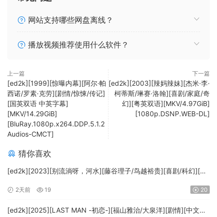
网站支持哪些网盘离线？
播放视频推荐使用什么软件？
上一篇
下一篇
[ed2k][1999][惊曝内幕][阿尔·帕
[ed2k][2003][辣妈辣妹][杰米·李·
西诺/罗素·克劳][剧情/惊悚/传记]
柯蒂斯/琳赛·洛翰][喜剧/家庭/奇
[国英双语 中英字幕]
幻][粤英双语][MKV/4.97GiB]
[MKV/14.29GiB]
[1080p.DSNP.WEB-DL]
[BluRay.1080p.x264.DDP.5.1.2
Audios-CMCT]
猜你喜欢
[ed2k][2023][别流淌呀，河水][藤谷理子/鸟越裕贵][喜剧/科幻][中
文字幕][MKV/4.37GiB][1080p.BluRay.x265.10bit.DTS-WiKi]
2天前
19
20
[ed2k][2025][LAST MAN -初恋-][福山雅治/大泉洋][剧情][中文字