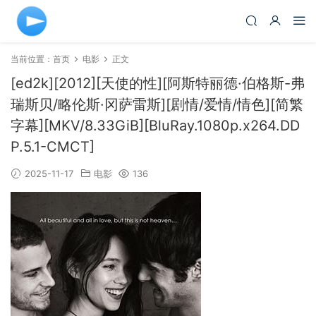
当前位置：
首页
电影
正文
[ed2k][2012][天使的性][阿斯特丽德·伯格斯-弗
瑞斯贝/略伦斯·冈萨雷斯][剧情/爱情/情色][简繁
字幕][MKV/8.33GiB][BluRay.1080p.x264.DD
P.5.1-CMCT]
2025-11-17
电影
136