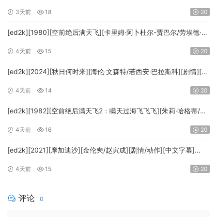
幕][MKV/5.47GiB][1080p.BluRay.x265.10bit.DTS-WiKi]
3天前
18
20
[ed2k][1980][空前绝后满天飞][卡里姆·阿卜杜尔-贾巴尔/劳埃德·布
里吉斯][喜剧][简繁英字幕][MKV/8.64GiB][BluRay.1080p.DTS-
4天前
15
20
HD.MA5.1.x265.10bit-BeiTai]
[ed2k][2024][秋日何时来][海伦·文森特/若西安·巴拉斯科][剧情][中
文字幕][MKV/7.09GiB][BluRay.1080p.x265.10bit.DDP5.1.MNHD-
4天前
14
20
FRDS]
[ed2k][1982][空前绝后满天飞2：瞒天过海飞飞飞][朱莉·哈格蒂/罗
伯特·海斯][喜剧/科幻][中文字幕][MKV/9.12GiB]
4天前
16
20
[1080p.BluRay.x264.DTS-WiKi]
[ed2k][2021][摩加迪沙][金伦奭/赵寅成][剧情/动作][中文字幕]
[MKV/11.47GiB][1080p.BluRay.x264.DTS-WiKi]
4天前
15
20
评论
0