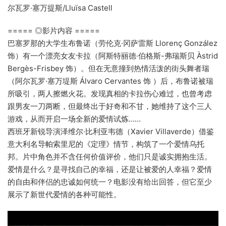
尔瓦罗·塞万提斯/Lluïsa Castell
===== ◎影片内容 =====
巴塞罗那的大学生布鲁诺（劳伦克·冈萨雷斯 Llorenç González
饰）有一个漂亮女友卡拉（阿斯特丽德·伯格斯-弗瑞斯贝 Àstrid
Bergès-Frisbey 饰）。但在无意撞到热情活泼的街头舞者瑞
（阿尔瓦罗·塞万堤斯 Álvaro Cervantes 饰 ）后，布鲁诺被瑞
所吸引，两人擦燃火花。发现真相的卡拉伤心难过，也曾考虑
跟男友一刀两断，但最终出于好奇和不甘，她维持了这个三人
游戏，从而开启一场全新的爱情试炼……
西班牙新锐导演泽维尔·比利亚韦德（Xavier Villaverde）借鉴
意大利名导帕索里尼的《定理》情节，构筑了一个爱情乌托
邦。片中角色并不含任何价值评价，他们只是诚实拥抱生活。
爱情是什么？是寻找自己的幸福，还是让被爱的人幸福？爱情
的自由和伴侣的忠诚如何统一？电影没有给出回答，但它至少
展示了新世代爱情的各种可能性。