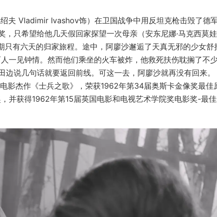
 Vladimir Ivashov饰）在卫国战争中用反坦克枪击毁了德
奖，只希望给他几天假回家探望一次母亲（安东尼娜·马克西莫娃
沙踏上了为期只有六天的归家旅程。途中，阿廖沙邂逅了天真无邪的少女舒
ko饰），两人一见钟情。然而他们乘坐的火车被炸，他救死扶伤耽搁了不
田边说几句话就要返回前线。可这一去，阿廖沙就再没有回来。
电影杰作《士兵之歌》，荣获1962年第34届奥斯卡金像奖最佳
奖，并获得1962年第15届英国电影和电视艺术学院奖电影奖-最