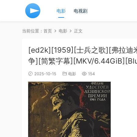
电影
电视剧
当前位置：
首页
电影
正文
[ed2k][1959][士兵之歌][弗
争][简繁字幕][MKV/6.44GiB][BluR
2025-10-15
电影
154