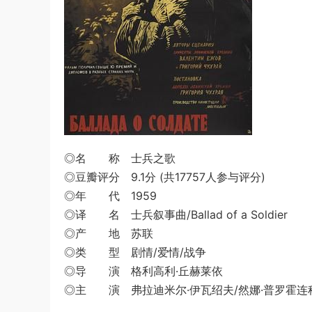
◎名 称 士兵之歌
◎豆瓣评分 9.1分 (共17757人参与评分)
◎年 代 1959
◎译 名 士兵叙事曲/Ballad of a Soldier
◎产 地 苏联
◎类 型 剧情/爱情/战争
◎导 演 格利高利·丘赫莱依
◎主 演 弗拉迪米尔·伊瓦绍夫/然娜·普罗霍连科