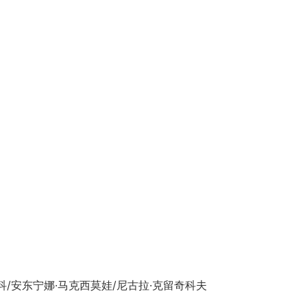
/安东宁娜·马克西莫娃/尼古拉·克留奇科夫