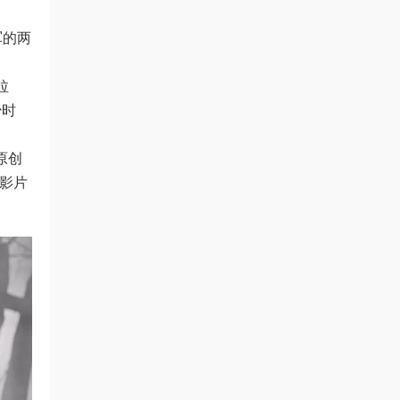
军的两
拉
少时
原创
佳影片