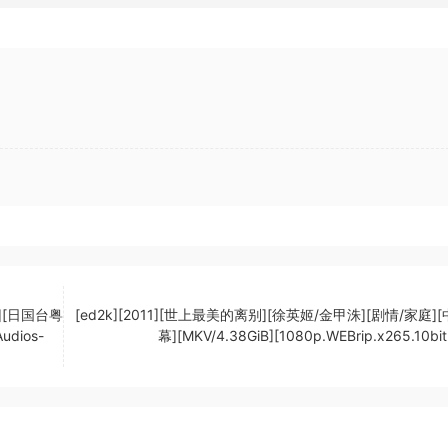
情][日国台粤
[ed2k][2011][世上最美的离别][徐英姬/金甲洙][剧情/家庭]
udios-
幕][MKV/4.38GiB][1080p.WEBrip.x265.10bit