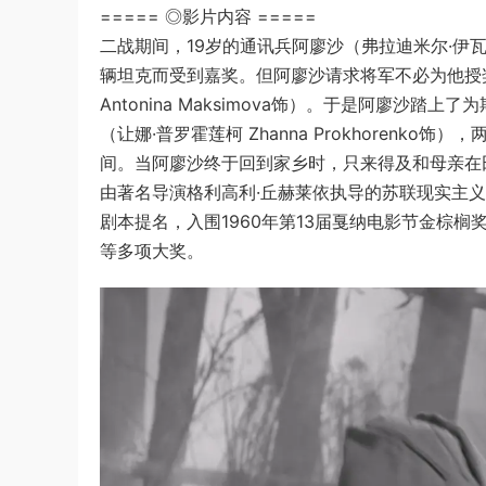
===== ◎影片内容 =====
二战期间，19岁的通讯兵阿廖沙（弗拉迪米尔·伊瓦绍夫
辆坦克而受到嘉奖。但阿廖沙请求将军不必为他授
Antonina Maksimova饰）。于是阿廖
（让娜·普罗霍莲柯 Zhanna Prokhoren
间。当阿廖沙终于回到家乡时，只来得及和母亲在
由著名导演格利高利·丘赫莱依执导的苏联现实主义
剧本提名，入围1960年第13届戛纳电影节金棕榈
等多项大奖。