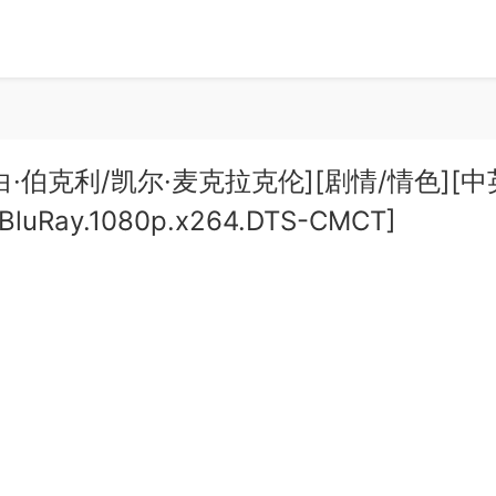
丽莎白·伯克利/凯尔·麦克拉克伦][剧情/情色][中
luRay.1080p.x264.DTS-CMCT]