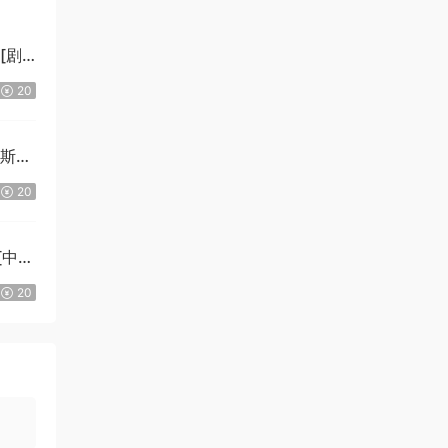
][剧
20
拉斯
20
][中文
Ki]
20