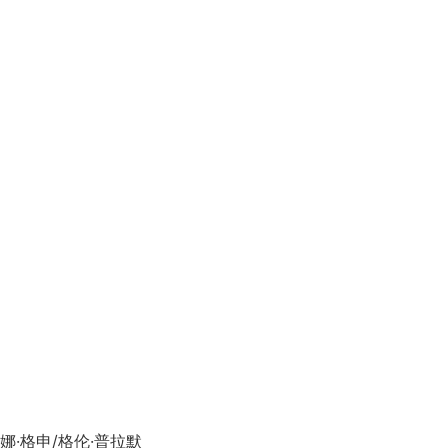
·格申/格伦·普拉默