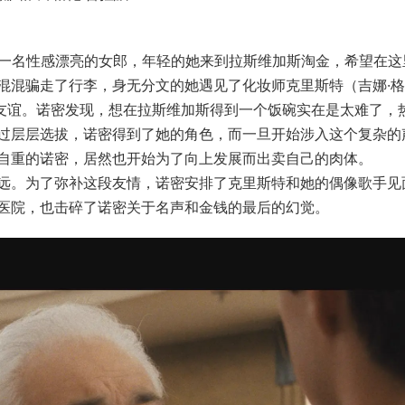
ley 饰）是一名性感漂亮的女郎，年轻的她来到拉斯维加斯淘金，希望在
混混骗走了行李，身无分文的她遇见了化妆师克里斯特（吉娜·
了深厚的友谊。诺密发现，想在拉斯维加斯得到一个饭碗实在是太难了，
过层层选拔，诺密得到了她的角色，而一旦开始涉入这个复杂的
自重的诺密，居然也开始为了向上发展而出卖自己的肉体。
远。为了弥补这段友情，诺密安排了克里斯特和她的偶像歌手见
医院，也击碎了诺密关于名声和金钱的最后的幻觉。