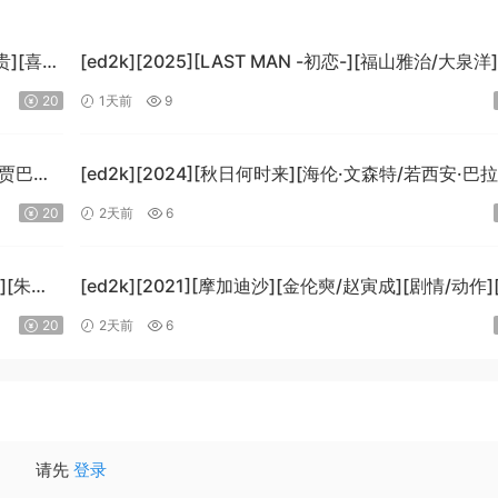
贵][喜
[ed2k][2025][LAST MAN -初恋-][福山雅治/大泉洋
情][中文字幕][MKV/5.47GiB]
20
1天前
9
[1080p.BluRay.x265.10bit.DTS-WiKi]
-贾巴尔/
[ed2k][2024][秋日何时来][海伦·文森特/若西安·巴
B]
科][剧情][中文字幕][MKV/7.09GiB]
20
2天前
6
i]
[BluRay.1080p.x265.10bit.DDP5.1.MNHD-FRDS]
][朱莉·
[ed2k][2021][摩加迪沙][金伦奭/赵寅成][剧情/动作
字幕][MKV/11.47GiB][1080p.BluRay.x264.DTS-Wi
20
2天前
6
请先
登录