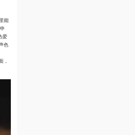
这里能
格申
热爱
声色
面，