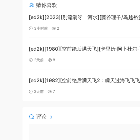
猜你喜欢
[ed2k][2023][别流淌呀，河水][藤谷理子/鸟越裕
剧/科幻][中文字幕][MKV/4.37GiB]
3小时前
2
[1080p.BluRay.x265.10bit.DTS-WiKi]
[ed2k][1980][空前绝后满天飞][卡里姆·阿卜杜尔
劳埃德·布里吉斯][喜剧][简繁英字幕][MKV/8.64Gi
2天前
8
[BluRay.1080p.DTS-HD.MA5.1.x265.10bit-BeiTa
[ed2k][1982][空前绝后满天飞2：瞒天过海飞飞飞
哈格蒂/罗伯特·海斯][喜剧/科幻][中文字幕]
2天前
7
[MKV/9.12GiB][1080p.BluRay.x264.DTS-WiKi]
评论
0