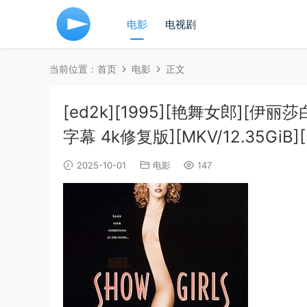
电影
电视剧
当前位置：
首页
电影
正文
[ed2k][1995][艳舞女郎][伊
字幕 4k修复版][MKV/12.35GiB][B
2025-10-01
电影
147