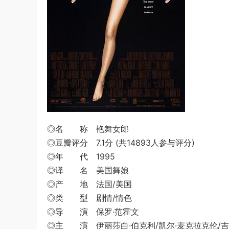
◎名 称 艳舞女郎
◎豆瓣评分 7.1分 (共14893人参与评分)
◎年 代 1995
◎译 名 美国舞娘
◎产 地 法国/美国
◎类 型 剧情/情色
◎导 演 保罗·范霍文
◎主 演 伊丽莎白·伯克利/凯尔·麦克拉克伦/吉娜