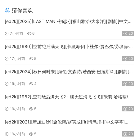
猜你喜欢
[ed2k][2025][LAST MAN -初恋-][福山雅治/大泉洋][剧情][中文字
幕][MKV/5.47GiB][1080p.BluRay.x265.10bit.DTS-WiKi]
7小时前
6
20
[ed2k][1980][空前绝后满天飞][卡里姆·阿卜杜尔-贾巴尔/劳埃德·布
里吉斯][喜剧][简繁英字幕][MKV/8.64GiB][BluRay.1080p.DTS-
17小时前
5
20
HD.MA5.1.x265.10bit-BeiTai]
[ed2k][2024][秋日何时来][海伦·文森特/若西安·巴拉斯科][剧情][中
文字幕][MKV/7.09GiB][BluRay.1080p.x265.10bit.DDP5.1.MNHD-
19小时前
4
20
FRDS]
[ed2k][1982][空前绝后满天飞2：瞒天过海飞飞飞][朱莉·哈格蒂/罗
伯特·海斯][喜剧/科幻][中文字幕][MKV/9.12GiB]
19小时前
5
20
[1080p.BluRay.x264.DTS-WiKi]
[ed2k][2021][摩加迪沙][金伦奭/赵寅成][剧情/动作][中文字幕]
[MKV/11.47GiB][1080p.BluRay.x264.DTS-WiKi]
19小时前
5
20