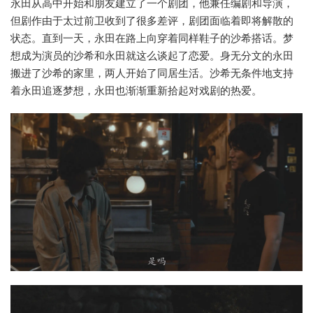
永田从高中开始和朋友建立了一个剧团，他兼任编剧和导演，
但剧作由于太过前卫收到了很多差评，剧团面临着即将解散的
状态。直到一天，永田在路上向穿着同样鞋子的沙希搭话。梦
想成为演员的沙希和永田就这么谈起了恋爱。身无分文的永田
搬进了沙希的家里，两人开始了同居生活。沙希无条件地支持
着永田追逐梦想，永田也渐渐重新拾起对戏剧的热爱。