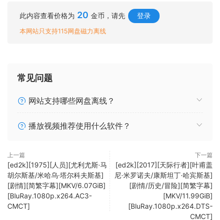
20
此内容查看价格为
金币，请先
登录
本网站只支持115网盘磁力离线
常见问题
网站支持哪些网盘离线？
播放视频推荐使用什么软件？
上一篇
下一篇
[ed2k][1975][人员][尤利尤斯·马
[ed2k][2017][天际行者][叶甫盖
胡尔斯基/米哈乌·塔尔科夫斯基]
尼·米罗诺夫/康斯坦丁·哈宾斯基]
[剧情][简繁字幕][MKV/6.07GiB]
[剧情/历史/冒险][简繁字幕]
[BluRay.1080p.x264.AC3-
[MKV/11.99GiB]
CMCT]
[BluRay.1080p.x264.DTS-
CMCT]