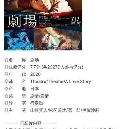
◎名 称 剧场
◎豆瓣评分 7.7分 (共29279人参与评分)
◎年 代 2020
◎译 名 Theatre/Theater/A Love Story
◎产 地 日本
◎类 型 剧情/爱情
◎导 演 行定勋
◎主 演 山崎贤人/松冈茉优/宽一郎/伊藤沙莉
===== ◎影片内容 =====