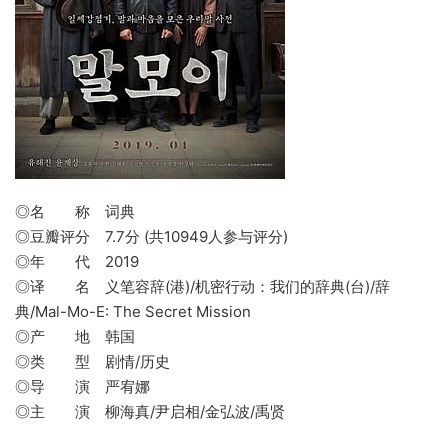
◎名 称 词典
◎豆瓣评分 7.7分 (共10949人参与评分)
◎年 代 2019
◎译 名 义笔容辞(港)/机密行动：我们的辞典(台)/辞
典/Mal-Mo-E: The Secret Mission
◎产 地 韩国
◎类 型 剧情/历史
◎导 演 严宥娜
◎主 演 柳海真/尹启相/金弘波/禹贤