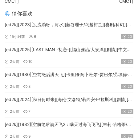
CMCT]
CMCT]
猜你喜欢
[ed2k][2023][别流淌呀，河水][藤谷理子/鸟越裕贵][喜剧/科幻][中
文字幕][MKV/4.37GiB][1080p.BluRay.x265.10bit.DTS-WiKi]
15小时前
6
20
[ed2k][2025][LAST MAN -初恋-][福山雅治/大泉洋][剧情][中文字
幕][MKV/5.47GiB][1080p.BluRay.x265.10bit.DTS-WiKi]
2天前
10
20
[ed2k][1980][空前绝后满天飞][卡里姆·阿卜杜尔-贾巴尔/劳埃德·布
里吉斯][喜剧][简繁英字幕][MKV/8.64GiB][BluRay.1080p.DTS-
2天前
8
20
HD.MA5.1.x265.10bit-BeiTai]
[ed2k][2024][秋日何时来][海伦·文森特/若西安·巴拉斯科][剧情][中
文字幕][MKV/7.09GiB][BluRay.1080p.x265.10bit.DDP5.1.MNHD-
2天前
7
20
FRDS]
[ed2k][1982][空前绝后满天飞2：瞒天过海飞飞飞][朱莉·哈格蒂/罗
伯特·海斯][喜剧/科幻][中文字幕][MKV/9.12GiB]
2天前
9
20