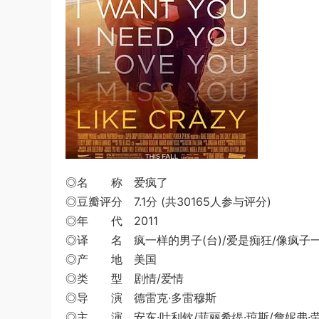
◎名 称 爱疯了
◎豆瓣评分 7.1分 (共30165人参与评分)
◎年 代 2011
◎译 名 疯一样的男子(台)/爱是痴狂/像疯子
◎产 地 美国
◎类 型 剧情/爱情
◎导 演 德雷克·多雷穆斯
◎主 演 安东·叶利钦/菲丽希缇·琼斯/詹妮弗·劳