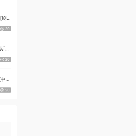
][剧
20
拉斯
20
][中文
Ki]
20