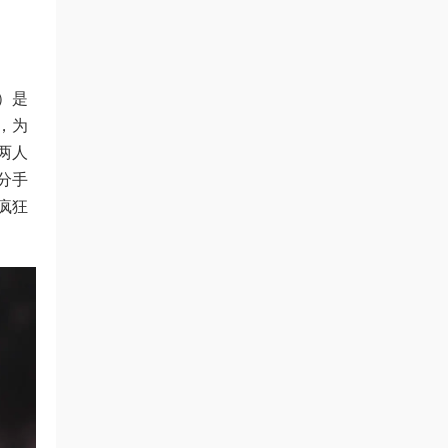
饰）是
，为
两人
分手
疯狂