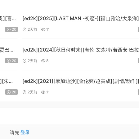
贵][喜
[ed2k][2025][LAST MAN -初恋-][福山雅治/大泉洋
情][中文字幕][MKV/5.47GiB]
20
2天前
11
[1080p.BluRay.x265.10bit.DTS-WiKi]
-贾巴尔/
[ed2k][2024][秋日何时来][海伦·文森特/若西安·巴
B]
科][剧情][中文字幕][MKV/7.09GiB]
20
2天前
8
i]
[BluRay.1080p.x265.10bit.DDP5.1.MNHD-FRDS]
][朱莉·
[ed2k][2021][摩加迪沙][金伦奭/赵寅成][剧情/动作
字幕][MKV/11.47GiB][1080p.BluRay.x264.DTS-Wi
20
2天前
11
请先
登录