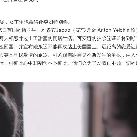
大奖，女主角也赢得评委团特别奖。
）是来自英国的留学生，雅各布Jacob（安东·尤金 Anton Yelchin 
两人相恋并过上了甜蜜的同居生活。可安娜的护照签证即将到期
她回国，并宣布她永远不能再次踏上美国国土。远距离的恋爱让
去英国寻找爱情的旅途。可紧跟着距离是不断发生的争执，两人
活，可彼此心中却割舍不下彼此。他们会为了爱情再不顾一切的