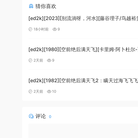
猜你喜欢
[ed2k][2023][别流淌呀，河水][藤谷理子/鸟越裕
剧/科幻][中文字幕][MKV/4.37GiB]
18小时前
9
[1080p.BluRay.x265.10bit.DTS-WiKi]
[ed2k][1980][空前绝后满天飞][卡里姆·阿卜杜尔
劳埃德·布里吉斯][喜剧][简繁英字幕][MKV/8.64Gi
2天前
9
[BluRay.1080p.DTS-HD.MA5.1.x265.10bit-BeiTa
[ed2k][1982][空前绝后满天飞2：瞒天过海飞飞飞
哈格蒂/罗伯特·海斯][喜剧/科幻][中文字幕]
2天前
10
[MKV/9.12GiB][1080p.BluRay.x264.DTS-WiKi]
评论
0