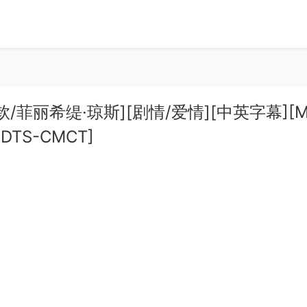
叶利钦/菲丽希缇·琼斯][剧情/爱情][中英字幕][
4.DTS-CMCT]