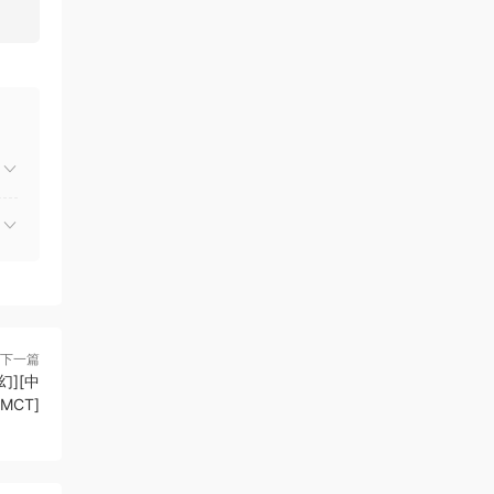
下一篇
幻][中
CMCT]