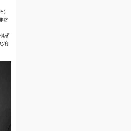
 饰）
非常
常健硕
她的