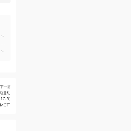
下一篇
斯][动
1GiB]
CMCT]