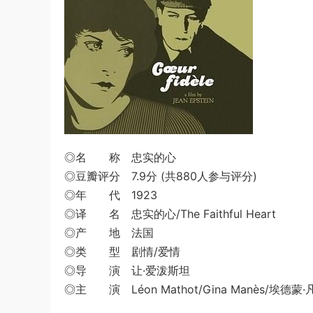
◎名 称 忠实的心
◎豆瓣评分 7.9分 (共880人参与评分)
◎年 代 1923
◎译 名 忠实的心/The Faithful Heart
◎产 地 法国
◎类 型 剧情/爱情
◎导 演 让·爱泼斯坦
◎主 演 Léon Mathot/Gina Manès/埃德蒙·凡·