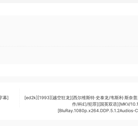
字幕]
[ed2k][1993][越空狂龙][西尔维斯特·史泰龙/韦斯利·斯奈普
作/科幻/犯罪][国英双语][MKV/10.1
[BluRay.1080p.x264.DDP.5.1.2Audios-