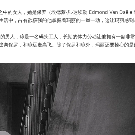
中的女人，她是保罗（埃德蒙·凡·达埃勒 Edmond Van Daële
生活中，占有欲极强的他掌握着玛丽的一举一动，这让玛丽感到
t 饰）的男人，琼是一名码头工人，长期的体力劳动让他拥有一副非
逃离保罗，和琼远走高飞。除了保罗和琼外，玛丽还要操心的是