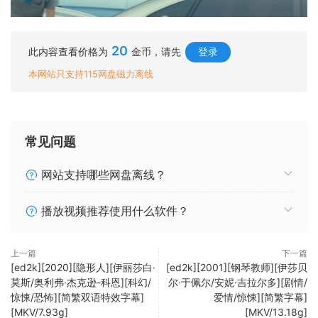
20
此内容查看价格为
金币，请先
登录
本网站只支持115网盘磁力离线
常见问题
网站支持哪些网盘离线？
播放视频推荐使用什么软件？
上一篇
下一篇
[ed2k][2020][隐形人][伊丽莎白·
[ed2k][2001][钢琴教师][伊莎贝
莫斯/奥利弗·杰克逊-科恩][科幻/
尔·于佩尔/安妮·吉拉尔多][剧情/
惊悚/恐怖][简繁双语特效字幕]
爱情/惊悚][简繁字幕]
[MKV/7.93g]
[MKV/13.18g]