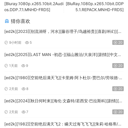
[Bluray.1080p.x265.10bit.2Audi
[BluRay.1080p.x265.10bit.DDP
os.DDP.7.1.MNHD-FRDS]
5.1.REPACK.MNHD-FRDS]
猜你喜欢
[ed2k][2023][别流淌呀，河水][藤谷理子/鸟越裕贵][喜剧/科幻][中
文字幕][MKV/4.37GiB][1080p.BluRay.x265.10bit.DTS-WiKi]
9小时前
5
20
[ed2k][2025][LAST MAN -初恋-][福山雅治/大泉洋][剧情][中文字
幕][MKV/5.47GiB][1080p.BluRay.x265.10bit.DTS-WiKi]
1天前
9
20
[ed2k][1980][空前绝后满天飞][卡里姆·阿卜杜尔-贾巴尔/劳埃德·布
里吉斯][喜剧][简繁英字幕][MKV/8.64GiB][BluRay.1080p.DTS-
2天前
8
20
HD.MA5.1.x265.10bit-BeiTai]
[ed2k][2024][秋日何时来][海伦·文森特/若西安·巴拉斯科][剧情][中
文字幕][MKV/7.09GiB][BluRay.1080p.x265.10bit.DDP5.1.MNHD-
2天前
7
20
FRDS]
[ed2k][1982][空前绝后满天飞2：瞒天过海飞飞飞][朱莉·哈格蒂/罗