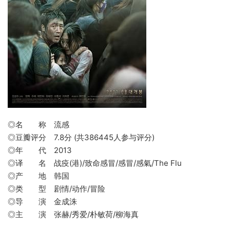
◎名 称 流感
◎豆瓣评分 7.8分 (共386445人参与评分)
◎年 代 2013
◎译 名 战疫(港)/致命感冒/感冒/感氣/The Flu
◎产 地 韩国
◎类 型 剧情/动作/冒险
◎导 演 金成洙
◎主 演 张赫/秀爱/朴敏荷/柳海真