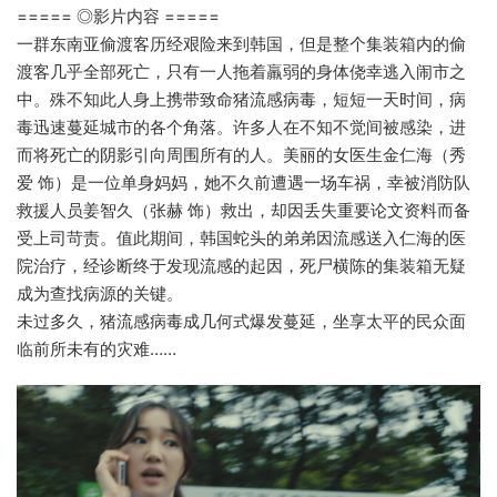
===== ◎影片内容 =====
一群东南亚偷渡客历经艰险来到韩国，但是整个集装箱内的偷
渡客几乎全部死亡，只有一人拖着羸弱的身体侥幸逃入闹市之
中。殊不知此人身上携带致命猪流感病毒，短短一天时间，病
毒迅速蔓延城市的各个角落。许多人在不知不觉间被感染，进
而将死亡的阴影引向周围所有的人。美丽的女医生金仁海（秀
爱 饰）是一位单身妈妈，她不久前遭遇一场车祸，幸被消防队
救援人员姜智久（张赫 饰）救出，却因丢失重要论文资料而备
受上司苛责。值此期间，韩国蛇头的弟弟因流感送入仁海的医
院治疗，经诊断终于发现流感的起因，死尸横陈的集装箱无疑
成为查找病源的关键。
未过多久，猪流感病毒成几何式爆发蔓延，坐享太平的民众面
临前所未有的灾难……