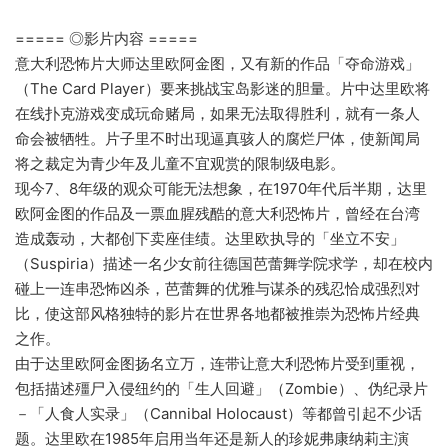
===== ◎影片内容 =====
意大利恐怖片大师达里欧阿金图，又有新的作品「夺命游戏」
（The Card Player）要来挑战宝岛影迷的胆量。片中达里欧将
在线扑克游戏变成玩命赌局，如果无法取得胜利，就有一条人
命会被牺牲。片子里不时出现逼真骇人的腐烂尸体，使新闻局
将之裁定为青少年及儿童不宜观赏的限制级电影。
现今7、8年级的观众可能无法想象，在1970年代后半期，达里
欧阿金图的作品及一票血腥残酷的意大利恐怖片，曾经在台湾
造成轰动，大都创下卖座佳绩。达里欧执导的「坐立不安」
（Suspiria）描述一名少女前往德国芭蕾舞学院求学，却在校内
碰上一连串恐怖凶杀，芭蕾舞的优雅与谋杀的残忍恰成强烈对
比，使这部风格独特的影片在世界各地都被推崇为恐怖片经典
之作。
由于达里欧阿金图扬名立万，连带让意大利恐怖片受到重视，
包括描述殭尸入侵纽约的「生人回避」（Zombie）、伪纪录片
－「人食人实录」（Cannibal Holocaust）等都曾引起不少话
题。达里欧在1985年启用当年还是新人的珍妮弗康纳莉主演