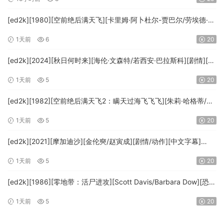
[ed2k][1980][空前绝后满天飞][卡里姆·阿卜杜尔-贾巴尔/劳埃德·布
里吉斯][喜剧][简繁英字幕][MKV/8.64GiB][BluRay.1080p.DTS-
1天前
6
20
HD.MA5.1.x265.10bit-BeiTai]
[ed2k][2024][秋日何时来][海伦·文森特/若西安·巴拉斯科][剧情][中
文字幕][MKV/7.09GiB][BluRay.1080p.x265.10bit.DDP5.1.MNHD-
1天前
5
20
FRDS]
[ed2k][1982][空前绝后满天飞2：瞒天过海飞飞飞][朱莉·哈格蒂/罗
伯特·海斯][喜剧/科幻][中文字幕][MKV/9.12GiB]
1天前
5
20
[1080p.BluRay.x264.DTS-WiKi]
[ed2k][2021][摩加迪沙][金伦奭/赵寅成][剧情/动作][中文字幕]
[MKV/11.47GiB][1080p.BluRay.x264.DTS-WiKi]
1天前
5
20
[ed2k][1986][零地带：活尸进攻][Scott Davis/Barbara Dow][恐
怖][中英字幕][MKV/7.44GiB][BluRay.1080p.DD.2.0.x264-
1天前
5
20
MTeam]