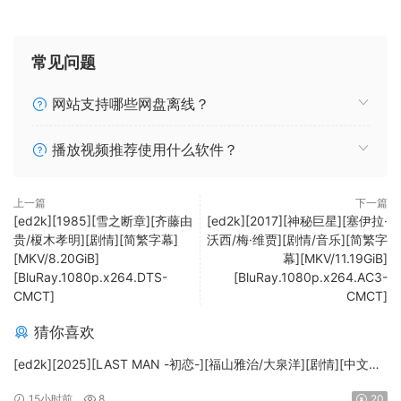
常见问题
网站支持哪些网盘离线？
播放视频推荐使用什么软件？
上一篇
下一篇
[ed2k][1985][雪之断章][齐藤由
[ed2k][2017][神秘巨星][塞伊拉·
贵/榎木孝明][剧情][简繁字幕]
沃西/梅·维贾][剧情/音乐][简繁字
[MKV/8.20GiB]
幕][MKV/11.19GiB]
[BluRay.1080p.x264.DTS-
[BluRay.1080p.x264.AC3-
CMCT]
CMCT]
猜你喜欢
[ed2k][2025][LAST MAN -初恋-][福山雅治/大泉洋][剧情][中文字
幕][MKV/5.47GiB][1080p.BluRay.x265.10bit.DTS-WiKi]
15小时前
8
20