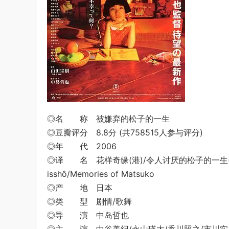
◎名 称 被嫌弃的松子的一生
◎豆瓣评分 8.8分 (共758515人参与评分)
◎年 代 2006
◎译 名 花样奇缘(港)/令人讨厌的松子的一生(台)/松
isshô/Memories of Matsuko
◎产 地 日本
◎类 型 剧情/歌舞
◎导 演 中岛哲也