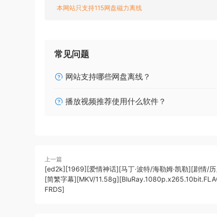
本网站只支持115网盘磁力离线
常见问题
网站支持哪些网盘离线？
播放视频推荐使用什么软件？
上一篇
[ed2k][1969][爱情神话][马丁·波特/海勒姆·凯勒][剧情/
[简繁字幕][MKV/11.58g][BluRay.1080p.x265.10bit.FL
FRDS]