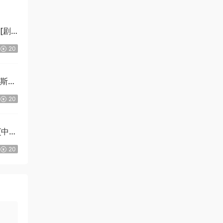
][剧
20
拉斯
20
][中文
Ki]
20