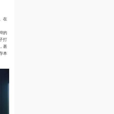
。在
辩的
子打
，甚
存本