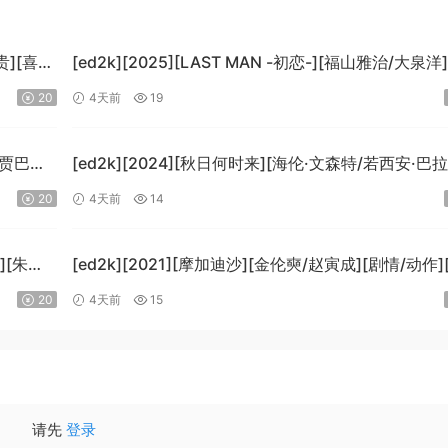
贵][喜
[ed2k][2025][LAST MAN -初恋-][福山雅治/大泉洋
情][中文字幕][MKV/5.47GiB]
20
4天前
19
[1080p.BluRay.x265.10bit.DTS-WiKi]
-贾巴尔/
[ed2k][2024][秋日何时来][海伦·文森特/若西安·巴
B]
科][剧情][中文字幕][MKV/7.09GiB]
20
4天前
14
i]
[BluRay.1080p.x265.10bit.DDP5.1.MNHD-FRDS]
][朱莉·
[ed2k][2021][摩加迪沙][金伦奭/赵寅成][剧情/动作
字幕][MKV/11.47GiB][1080p.BluRay.x264.DTS-Wi
20
4天前
15
请先
登录